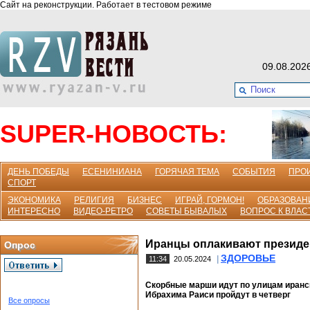
Сайт на реконструкции. Работает в тестовом режиме
09.08.202
SUPER-НОВОСТЬ:
ДЕНЬ ПОБЕДЫ
ЕСЕНИНИАНА
ГОРЯЧАЯ ТЕМА
СОБЫТИЯ
ПРО
СПОРТ
ЭКОНОМИКА
РЕЛИГИЯ
БИЗНЕС
ИГРАЙ, ГОРМОН!
ОБРАЗОВАН
ИНТЕРЕСНО
ВИДЕО-РЕТРО
СОВЕТЫ БЫВАЛЫХ
ВОПРОС К ВЛАС
Иранцы оплакивают президе
Опрос
ЗДОРОВЬЕ
|
11:34
20.05.2024
Скорбные марши идут по улицам иранск
Ибрахима Раиси пройдут в четверг
Все опросы