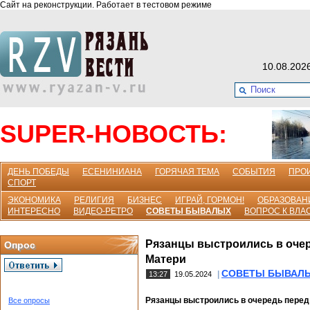
Сайт на реконструкции. Работает в тестовом режиме
10.08.202
SUPER-НОВОСТЬ:
ДЕНЬ ПОБЕДЫ
ЕСЕНИНИАНА
ГОРЯЧАЯ ТЕМА
СОБЫТИЯ
ПРО
СПОРТ
ЭКОНОМИКА
РЕЛИГИЯ
БИЗНЕС
ИГРАЙ, ГОРМОН!
ОБРАЗОВАН
ИНТЕРЕСНО
ВИДЕО-РЕТРО
СОВЕТЫ БЫВАЛЫХ
ВОПРОС К ВЛА
Рязанцы выстроились в очер
Опрос
Матери
СОВЕТЫ БЫВАЛ
|
13:27
19.05.2024
Рязанцы выстроились в очередь перед 
Все опросы