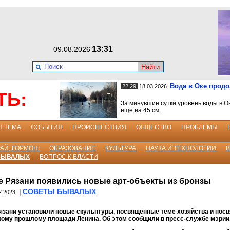
13:31
09.08.2026
Найти
Вода в Оке прод
22:29
18.03.2026
ТЬ:
За минувшие сутки уровень воды в О
ещё на 45 см.
Я ТЕМА
СОБЫТИЯ
ПРОИСШЕСТВИЯ
ОБЩЕСТВО
ПРОБЛЕМЫ
АЙ, ГОРМОН!
ОБРАЗОВАНИЕ
КУЛЬТУРА
НАУКА И ТЕХНОЛОГИИ
БЫВАЛЫХ
ВОПРОС К ВЛАСТИ
е Рязани появились новые арт-объекты из бронзы
СОВЕТЫ БЫВАЛЫХ
|
2.2023
Рязани установили новые скульптуры, посвящённые теме хозяйства и по
кому прошлому площади Ленина. Об этом сообщили в пресс-службе мэрии