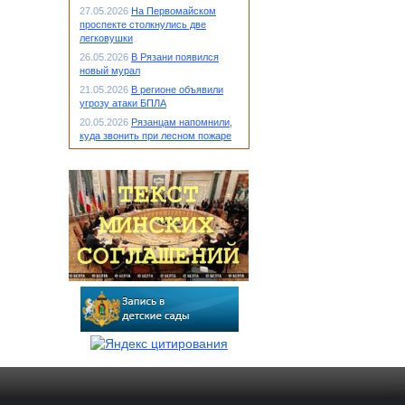
27.05.2026
На Первомайском
проспекте столкнулись две
легковушки
26.05.2026
В Рязани появился
новый мурал
21.05.2026
В регионе объявили
угрозу атаки БПЛА
20.05.2026
Рязанцам напомнили,
куда звонить при лесном пожаре