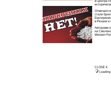
В центре Р
историческ
Отмечается
стали брон
Екатеринин
в Рязани и 
Авторами н
на Смоленс
Михаил Рат
CLOSE X
Loading 