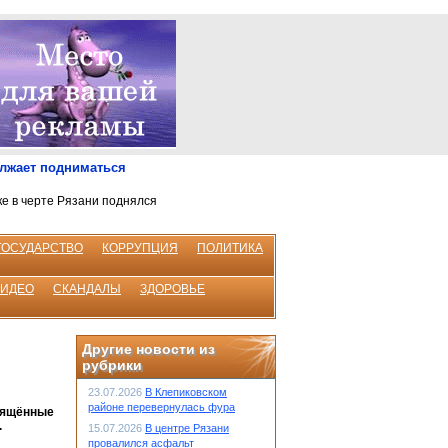
олжает подниматься
ке в черте Рязани поднялся
ГОСУДАРСТВО
КОРРУПЦИЯ
ПОЛИТИКА
ВИДЕО
СКАНДАЛЫ
ЗДОРОВЬЕ
Другие новости из
рубрики
23.07.2026
В Клепиковском
районе перевернулась фура
свящённые
.
15.07.2026
В центре Рязани
провалился асфальт