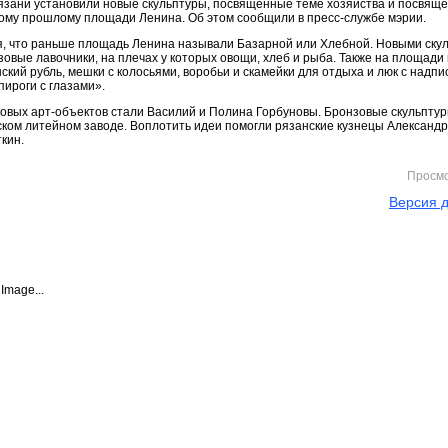
язани установили новые скульптуры, посвящённые теме хозяйства и посвящ
ому прошлому площади Ленина. Об этом сообщили в пресс-службе мэрии.
, что раньше площадь Ленина называли Базарной или Хлебной. Новыми ску
зовые лавочники, на плечах у которых овощи, хлеб и рыба. Также на площади
ский рубль, мешки с колосьями, воробьи и скамейки для отдыха и люк с надпи
пироги с глазами».
овых арт-объектов стали Василий и Полина Горбуновы. Бронзовые скульпту
ком литейном заводе. Воплотить идеи помогли рязанские кузнецы Александр
кин.
Просм
Версия д
Image...