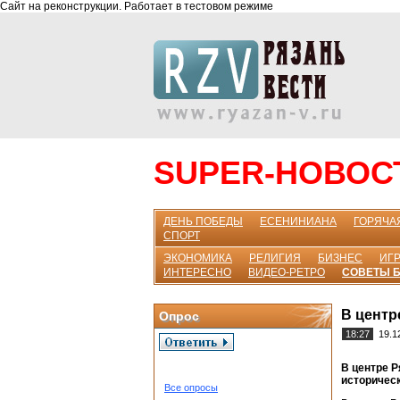
Сайт на реконструкции. Работает в тестовом режиме
SUPER-НОВОС
ДЕНЬ ПОБЕДЫ
ЕСЕНИНИАНА
ГОРЯЧА
СПОРТ
ЭКОНОМИКА
РЕЛИГИЯ
БИЗНЕС
ИГР
ИНТЕРЕСНО
ВИДЕО-РЕТРО
СОВЕТЫ 
В центр
Опрос
18:27
19.1
В центре 
историчес
Все опросы