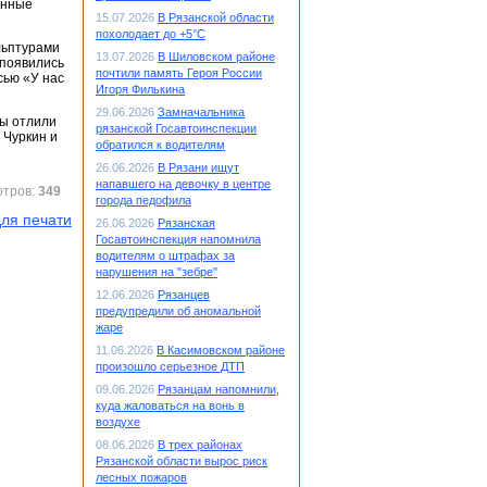
ённые
15.07.2026
В Рязанской области
похолодает до +5°С
льптурами
13.07.2026
В Шиловском районе
 появились
почтили память Героя России
сью «У нас
Игоря Филькина
29.06.2026
Замначальника
ры отлили
рязанской Госавтоинспекции
 Чуркин и
обратился к водителям
26.06.2026
В Рязани ищут
напавшего на девочку в центре
отров:
349
города педофила
ля печати
26.06.2026
Рязанская
Госавтоинспекция напомнила
водителям о штрафах за
нарушения на "зебре"
12.06.2026
Рязанцев
предупредили об аномальной
жаре
11.06.2026
В Касимовском районе
произошло серьезное ДТП
09.06.2026
Рязанцам напомнили,
куда жаловаться на вонь в
воздухе
08.06.2026
В трех районах
Рязанской области вырос риск
лесных пожаров