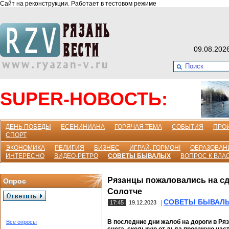
Сайт на реконструкции. Работает в тестовом режиме
09.08.202
SUPER-НОВОСТЬ:
ДЕНЬ ПОБЕДЫ
ЕСЕНИНИАНА
ГОРЯЧАЯ ТЕМА
СОБЫТИЯ
ПРО
СПОРТ
ЭКОНОМИКА
РЕЛИГИЯ
БИЗНЕС
ИГРАЙ, ГОРМОН!
ОБРАЗОВАН
ИНТЕРЕСНО
ВИДЕО-РЕТРО
СОВЕТЫ БЫВАЛЫХ
ВОПРОС К ВЛА
Рязанцы пожаловались на сд
Опрос
Солотче
СОВЕТЫ БЫВАЛ
|
17:45
19.12.2023
В последние дни жалоб на дороги в Ряз
Все опросы