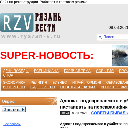
Сайт на реконструкции. Работает в тестовом режиме
08.08.202
SUPER-НОВОСТЬ:
ДЕНЬ ПОБЕДЫ
ЕСЕНИНИАНА
ГОРЯЧАЯ ТЕМА
СОБЫТИЯ
ПРО
СПОРТ
ЭКОНОМИКА
РЕЛИГИЯ
БИЗНЕС
ИГРАЙ, ГОРМОН!
ОБРАЗОВАН
ИНТЕРЕСНО
ВИДЕО-РЕТРО
СОВЕТЫ БЫВАЛЫХ
ВОПРОС К ВЛА
Адвокат подозреваемого в уб
Опрос
настаивать на переквалифик
СОВЕТЫ БЫВАЛ
|
18:24
05.11.2023
Адвокат подозреваемого в убийстве пр
Все опросы