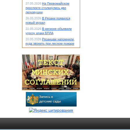
27.05.2026
На Первомайском
проспекте столкнулись две
легковушки
26.05.2026
В Рязани появился
новый мурал
21.05.2026
В регионе объявили
угрозу атаки БПЛА
20.05.2026
Рязанцам напомнили,
куда звонить при лесном пожаре