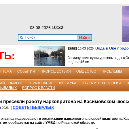
10:32
08.08.2026
Найти
Вода в Оке прод
22:29
18.03.2026
ТЬ:
За минувшие сутки уровень воды в О
ещё на 45 см.
Я ТЕМА
СОБЫТИЯ
ПРОИСШЕСТВИЯ
ОБЩЕСТВО
ПРОБЛЕМЫ
АЙ, ГОРМОН!
ОБРАЗОВАНИЕ
КУЛЬТУРА
НАУКА И ТЕХНОЛОГИИ
БЫВАЛЫХ
ВОПРОС К ВЛАСТИ
и пресекли работу наркопритона на Касимовском шосс
СОВЕТЫ БЫВАЛЫХ
|
9.2023
 рязанца подозревают в организации наркопритона в своей квартире на К
этом сообщается на сайте УМВД по Рязанской области.