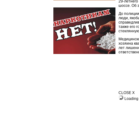
29-летнего
шоссе. Об 
До полиции
люди, якоб
справедлив
также его г
стеклянную
Медицинско
хозяина ква
лет лишени
ответствен
CLOSE X
Loading 