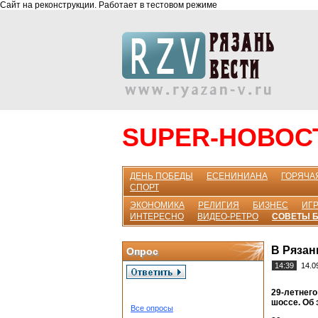
Сайт на реконструкции. Работает в тестовом режиме
SUPER-НОВОС
ДЕНЬ ПОБЕДЫ
ЕСЕНИНИАНА
ГОРЯЧА
СПОРТ
ЭКОНОМИКА
РЕЛИГИЯ
БИЗНЕС
ИГР
ИНТЕРЕСНО
ВИДЕО-РЕТРО
СОВЕТЫ 
В Рязан
Опрос
14:39
14.0
29-летнего
шоссе. Об 
Все опросы