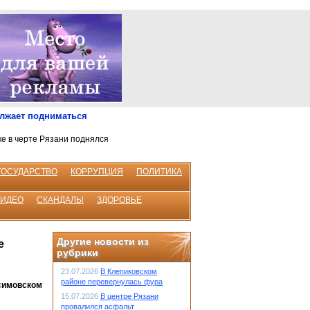
олжает подниматься
ке в черте Рязани поднялся
ГОСУДАРСТВО
КОРРУПЦИЯ
ПОЛИТИКА
ВИДЕО
СКАНДАЛЫ
ЗДОРОВЬЕ
Другие новости из
е
рубрики
23.07.2026
В Клепиковском
районе перевернулась фура
асимовском
15.07.2026
В центре Рязани
провалился асфальт