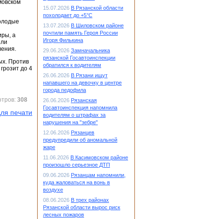
мовском
15.07.2026
В Рязанской области
похолодает до +5°С
молодые
13.07.2026
В Шиловском районе
почтили память Героя России
иры, а
Игоря Филькина
шли
ления.
29.06.2026
Замначальника
рязанской Госавтоинспекции
ых. Против
обратился к водителям
 грозит до 4
26.06.2026
В Рязани ищут
напавшего на девочку в центре
города педофила
отров:
308
26.06.2026
Рязанская
Госавтоинспекция напомнила
ля печати
водителям о штрафах за
нарушения на "зебре"
12.06.2026
Рязанцев
предупредили об аномальной
жаре
11.06.2026
В Касимовском районе
произошло серьезное ДТП
09.06.2026
Рязанцам напомнили,
куда жаловаться на вонь в
воздухе
08.06.2026
В трех районах
Рязанской области вырос риск
лесных пожаров