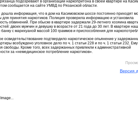
 рязанца подозревают в организации наркопритона в своей квартире на Каси
этом сообщается на сайте УМВД по Рязанской области.
 дошла информация, что в дом на Касимовском шоссе постоянно приходят 
ы для принятия наркотиков. Полиция проверила информацию и установила
ость обвинений. При обыске в квартире задержали 29-летнего хозяина кварт
остей: двоих мужчин и девушку в возрасте от 21 года до 30 лет. В квартире на
 банку с марихуаной массой 100 граммов и приспособления для наркопотреб
е освидетельствование подтвердило наркотическое опьянение у задержанн
ртиры возбуждено уголовное дело по ч. 1 статьи 228 и по ч. 1 статьи 232. Ему
я свободы. Кроме того, всех задержанных привлекли к административной
ности за «немедицинское потребление наркотиков».
Просм
Версия д
Image...