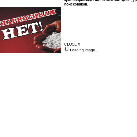
красноармейца Павла Закомалдина, уро
поисковиков.
CLOSE X
Loading Image...