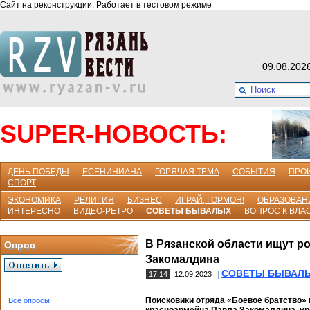
Сайт на реконструкции. Работает в тестовом режиме
09.08.202
SUPER-НОВОСТЬ:
ДЕНЬ ПОБЕДЫ
ЕСЕНИНИАНА
ГОРЯЧАЯ ТЕМА
СОБЫТИЯ
ПРО
СПОРТ
ЭКОНОМИКА
РЕЛИГИЯ
БИЗНЕС
ИГРАЙ, ГОРМОН!
ОБРАЗОВАН
ИНТЕРЕСНО
ВИДЕО-РЕТРО
СОВЕТЫ БЫВАЛЫХ
ВОПРОС К ВЛА
В Рязанской области ищут р
Опрос
Закомалдина
СОВЕТЫ БЫВАЛ
|
17:14
12.09.2023
Поисковики отряда «Боевое братство» 
Все опросы