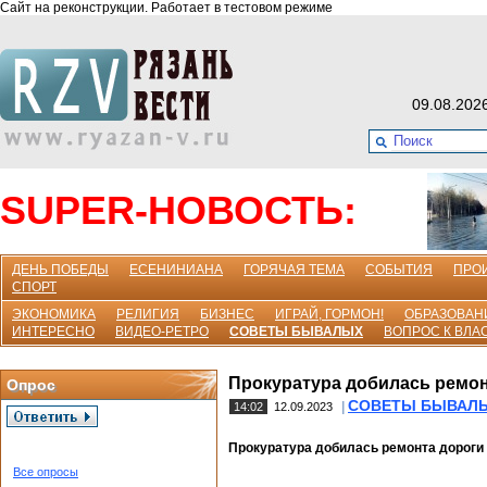
Сайт на реконструкции. Работает в тестовом режиме
09.08.202
SUPER-НОВОСТЬ:
ДЕНЬ ПОБЕДЫ
ЕСЕНИНИАНА
ГОРЯЧАЯ ТЕМА
СОБЫТИЯ
ПРО
СПОРТ
ЭКОНОМИКА
РЕЛИГИЯ
БИЗНЕС
ИГРАЙ, ГОРМОН!
ОБРАЗОВАН
ИНТЕРЕСНО
ВИДЕО-РЕТРО
СОВЕТЫ БЫВАЛЫХ
ВОПРОС К ВЛА
Прокуратура добилась ремон
Опрос
СОВЕТЫ БЫВАЛ
|
14:02
12.09.2023
Прокуратура добилась ремонта дороги 
Все опросы