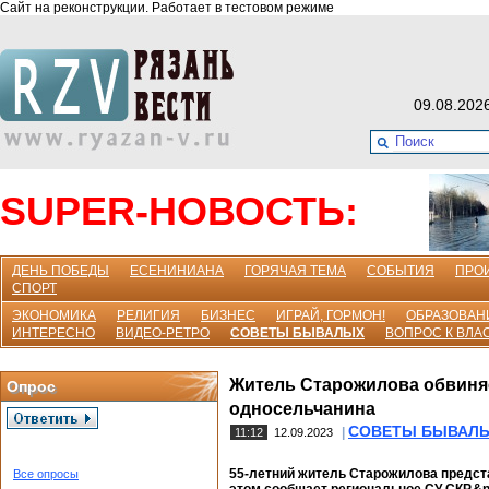
Сайт на реконструкции. Работает в тестовом режиме
09.08.202
SUPER-НОВОСТЬ:
ДЕНЬ ПОБЕДЫ
ЕСЕНИНИАНА
ГОРЯЧАЯ ТЕМА
СОБЫТИЯ
ПРО
СПОРТ
ЭКОНОМИКА
РЕЛИГИЯ
БИЗНЕС
ИГРАЙ, ГОРМОН!
ОБРАЗОВАН
ИНТЕРЕСНО
ВИДЕО-РЕТРО
СОВЕТЫ БЫВАЛЫХ
ВОПРОС К ВЛА
Житель Старожилова обвиняе
Опрос
односельчанина
СОВЕТЫ БЫВАЛ
|
11:12
12.09.2023
55-летний житель Старожилова предста
Все опросы