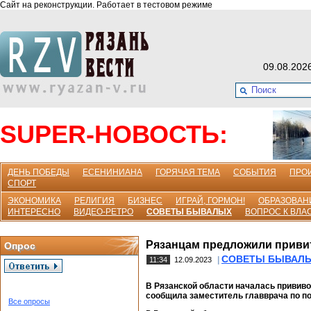
Сайт на реконструкции. Работает в тестовом режиме
09.08.202
SUPER-НОВОСТЬ:
ДЕНЬ ПОБЕДЫ
ЕСЕНИНИАНА
ГОРЯЧАЯ ТЕМА
СОБЫТИЯ
ПРО
СПОРТ
ЭКОНОМИКА
РЕЛИГИЯ
БИЗНЕС
ИГРАЙ, ГОРМОН!
ОБРАЗОВАН
ИНТЕРЕСНО
ВИДЕО-РЕТРО
СОВЕТЫ БЫВАЛЫХ
ВОПРОС К ВЛА
Рязанцам предложили привит
Опрос
СОВЕТЫ БЫВАЛ
|
11:34
12.09.2023
В Рязанской области началась привив
сообщила заместитель главврача по п
Все опросы