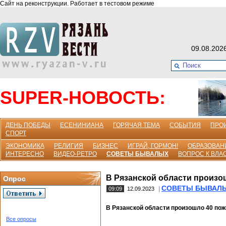
Сайт на реконструкции. Работает в тестовом режиме
09.08.202
SUPER-НОВОСТЬ:
ДЕНЬ ПОБЕДЫ
ЕСЕНИНИАНА
ГОРЯЧАЯ ТЕМА
СОБЫТИЯ
ПРО
СПОРТ
ЭКОНОМИКА
РЕЛИГИЯ
БИЗНЕС
ИГРАЙ, ГОРМОН!
ОБРАЗОВАН
ИНТЕРЕСНО
ВИДЕО-РЕТРО
СОВЕТЫ БЫВАЛЫХ
ВОПРОС К ВЛА
В Рязанской области произо
Опрос
СОВЕТЫ БЫВАЛ
|
09:09
12.09.2023
В Рязанской области произошло 40 по
Все опросы