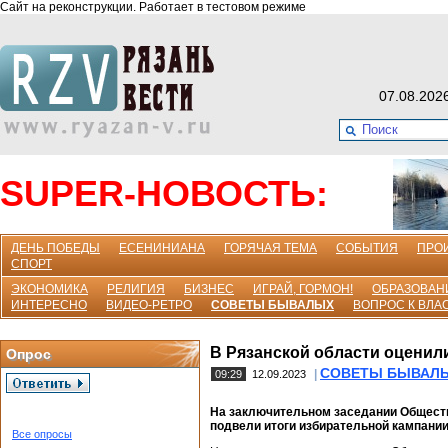
Сайт на реконструкции. Работает в тестовом режиме
07.08.202
SUPER-НОВОСТЬ:
ДЕНЬ ПОБЕДЫ
ЕСЕНИНИАНА
ГОРЯЧАЯ ТЕМА
СОБЫТИЯ
ПРО
СПОРТ
ЭКОНОМИКА
РЕЛИГИЯ
БИЗНЕС
ИГРАЙ, ГОРМОН!
ОБРАЗОВАН
ИНТЕРЕСНО
ВИДЕО-РЕТРО
СОВЕТЫ БЫВАЛЫХ
ВОПРОС К ВЛА
В Рязанской области оценил
Опрос
СОВЕТЫ БЫВАЛ
|
09:29
12.09.2023
На заключительном заседании Обществ
подвели итоги избирательной кампании
Все опросы