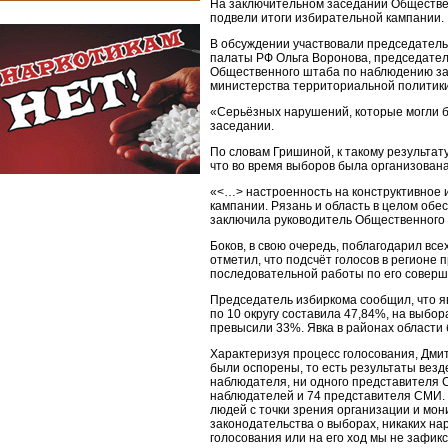
На заключительном заседании Обществе
подвели итоги избирательной кампании.
В обсуждении участвовали председатель
палаты РФ Ольга Воронова, председател
Общественного штаба по наблюдению за
министерства территориальной политики 
«Серьёзных нарушений, которые могли бы
заседании.
По словам Гришиной, к такому результат
что во время выборов была организован
«<…> настроенность на конструктивное 
кампании. Рязань и область в целом обес
заключила руководитель Общественного
Боков, в свою очередь, поблагодарил все
отметил, что подсчёт голосов в регионе
последовательной работы по его соверш
Председатель избиркома сообщил, что я
по 10 округу составила 47,84%, на выбор
превысили 33%. Явка в районах области 
Характеризуя процесс голосования, Дмит
были оспорены, то есть результаты везд
наблюдателя, ни одного представителя С
наблюдателей и 74 представителя СМИ. 
людей с точки зрения организации и мон
законодательства о выборах, никаких нар
голосования или на его ход мы не зафик