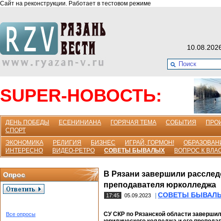
Сайт на реконструкции. Работает в тестовом режиме
10.08.202
SUPER-НОВОСТЬ:
ДЕНЬ ПОБЕДЫ
ЕСЕНИНИАНА
ГОРЯЧАЯ ТЕМА
СОБЫТИЯ
ПРО
СПОРТ
ЭКОНОМИКА
РЕЛИГИЯ
БИЗНЕС
ИГРАЙ, ГОРМОН!
ОБРАЗОВАН
ИНТЕРЕСНО
ВИДЕО-РЕТРО
СОВЕТЫ БЫВАЛЫХ
ВОПРОС К ВЛА
В Рязани завершили расследо
Опрос
преподавателя юрколледжа
СОВЕТЫ БЫВАЛ
|
17:45
05.09.2023
СУ СКР по Рязанской области завершил
Все опросы