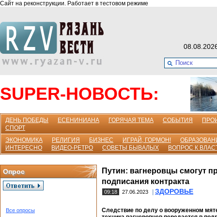
Сайт на реконструкции. Работает в тестовом режиме
08.08.202
SUPER-НОВОСТЬ:
ДЕНЬ ПОБЕДЫ
ЕСЕНИНИАНА
ГОРЯЧАЯ ТЕМА
СОБЫТИЯ
ПРО
СПОРТ
ЭКОНОМИКА
РЕЛИГИЯ
БИЗНЕС
ИГРАЙ, ГОРМОН!
ОБРАЗОВАН
ИНТЕРЕСНО
ВИДЕО-РЕТРО
СОВЕТЫ БЫВАЛЫХ
ВОПРОС К ВЛАС
Путин: вагнеровцы смогут п
Опрос
подписания контракта
ЗДОРОВЬЕ
|
09:18
27.06.2023
Следствие по делу о вооруженном мят
Все опросы