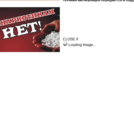
техника вагнеровцев передается в под
CLOSE X
Loading Image...