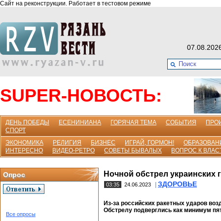
Сайт на реконструкции. Работает в тестовом режиме
07.08.202
SUPER-НОВОСТЬ:
ДЕНЬ ПОБЕДЫ
ЕСЕНИНИАНА
ГОРЯЧАЯ ТЕМА
СОБЫТИЯ
ПРО
СПОРТ
ЭКОНОМИКА
РЕЛИГИЯ
БИЗНЕС
ИГРАЙ, ГОРМОН!
ОБРАЗОВАН
ИНТЕРЕСНО
ВИДЕО-РЕТРО
СОВЕТЫ БЫВАЛЫХ
ВОПРОС К ВЛАС
Ночной обстрел украинских 
Опрос
ЗДОРОВЬЕ
|
03:35
24.06.2023
Из-за российских ракетных ударов воз
Обстрелу подверглись как минимум пят
Все опросы