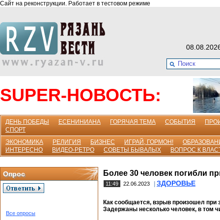
Сайт на реконструкции. Работает в тестовом режиме
08.08.202
SUPER-НОВОСТЬ:
ДЕНЬ ПОБЕДЫ
ЕСЕНИНИАНА
ГОРЯЧАЯ ТЕМА
СОБЫТИЯ
ПРО
СПОРТ
ЭКОНОМИКА
РЕЛИГИЯ
БИЗНЕС
ИГРАЙ, ГОРМОН!
ОБРАЗОВАН
ИНТЕРЕСНО
ВИДЕО-РЕТРО
СОВЕТЫ БЫВАЛЫХ
ВОПРОС К ВЛАС
Более 30 человек погибли пр
Опрос
ЗДОРОВЬЕ
|
11:49
22.06.2023
Как сообщается, взрыв произошел при 
Задержаны несколько человек, в том ч
Все опросы