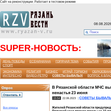
Сайт на реконструкции. Работает в тестовом режиме
08.08.202
SUPER-НОВОСТЬ:
ДЕНЬ ПОБЕДЫ
ЕСЕНИНИАНА
ГОРЯЧАЯ ТЕМА
СОБЫТИЯ
ПРО
СПОРТ
ЭКОНОМИКА
РЕЛИГИЯ
БИЗНЕС
ИГРАЙ, ГОРМОН!
ОБРАЗОВАН
ИНТЕРЕСНО
ВИДЕО-РЕТРО
СОВЕТЫ БЫВАЛЫХ
ВОПРОС К ВЛА
В Рязанской области МЧС вы
Опрос
ненастья 23 июня
СОВЕТЫ БЫВАЛ
|
15:54
22.06.2023
Жителей Рязанской области предупред
Все опросы