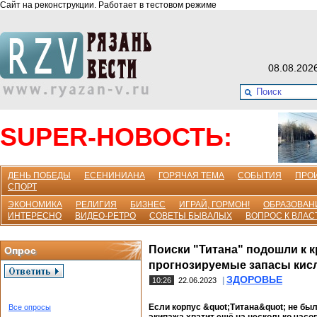
Сайт на реконструкции. Работает в тестовом режиме
08.08.202
SUPER-НОВОСТЬ:
ДЕНЬ ПОБЕДЫ
ЕСЕНИНИАНА
ГОРЯЧАЯ ТЕМА
СОБЫТИЯ
ПРО
СПОРТ
ЭКОНОМИКА
РЕЛИГИЯ
БИЗНЕС
ИГРАЙ, ГОРМОН!
ОБРАЗОВАН
ИНТЕРЕСНО
ВИДЕО-РЕТРО
СОВЕТЫ БЫВАЛЫХ
ВОПРОС К ВЛАС
Поиски "Титана" подошли к к
Опрос
прогнозируемые запасы кис
ЗДОРОВЬЕ
|
10:26
22.06.2023
Если корпус &quot;Титана&quot; не бы
Все опросы