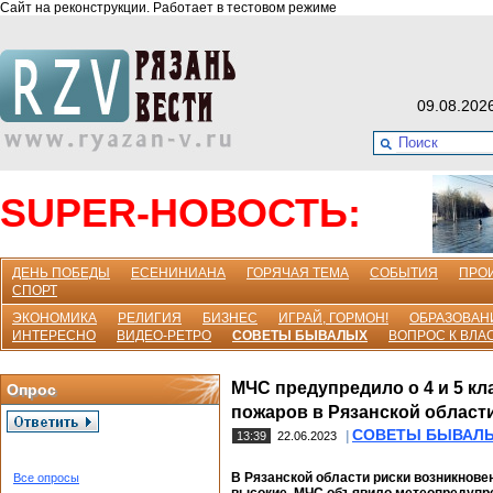
Сайт на реконструкции. Работает в тестовом режиме
09.08.202
SUPER-НОВОСТЬ:
ДЕНЬ ПОБЕДЫ
ЕСЕНИНИАНА
ГОРЯЧАЯ ТЕМА
СОБЫТИЯ
ПРО
СПОРТ
ЭКОНОМИКА
РЕЛИГИЯ
БИЗНЕС
ИГРАЙ, ГОРМОН!
ОБРАЗОВАН
ИНТЕРЕСНО
ВИДЕО-РЕТРО
СОВЕТЫ БЫВАЛЫХ
ВОПРОС К ВЛА
МЧС предупредило о 4 и 5 кл
Опрос
пожаров в Рязанской област
СОВЕТЫ БЫВАЛ
|
13:39
22.06.2023
В Рязанской области риски возникнов
Все опросы