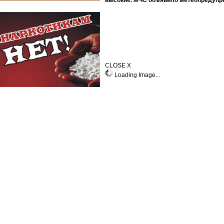
высокие. МЧС объявило метеопредупре
CLOSE X
Loading Image...