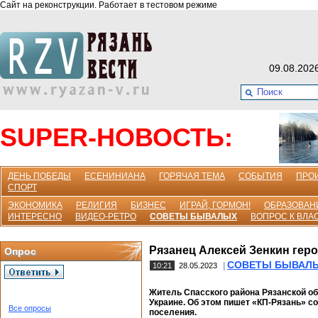
Сайт на реконструкции. Работает в тестовом режиме
09.08.202
SUPER-НОВОСТЬ:
ДЕНЬ ПОБЕДЫ
ЕСЕНИНИАНА
ГОРЯЧАЯ ТЕМА
СОБЫТИЯ
ПРО
СПОРТ
ЭКОНОМИКА
РЕЛИГИЯ
БИЗНЕС
ИГРАЙ, ГОРМОН!
ОБРАЗОВАН
ИНТЕРЕСНО
ВИДЕО-РЕТРО
СОВЕТЫ БЫВАЛЫХ
ВОПРОС К ВЛА
Рязанец Алексей Зенкин геро
Опрос
СОВЕТЫ БЫВАЛ
|
10:21
28.05.2023
Житель Спасского района Рязанской об
Украине. Об этом пишет «КП-Рязань» с
Все опросы
поселения.