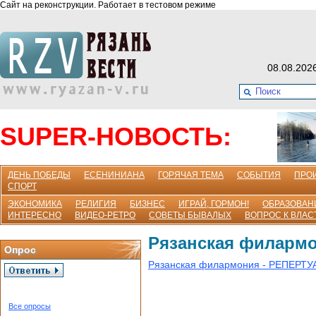
Сайт на реконструкции. Работает в тестовом режиме
08.08.202
SUPER-НОВОСТЬ:
ДЕНЬ ПОБЕДЫ
ЕСЕНИНИАНА
ГОРЯЧАЯ ТЕМА
СОБЫТИЯ
ПРО
СПОРТ
ЭКОНОМИКА
РЕЛИГИЯ
БИЗНЕС
ИГРАЙ, ГОРМОН!
ОБРАЗОВАН
ИНТЕРЕСНО
ВИДЕО-РЕТРО
СОВЕТЫ БЫВАЛЫХ
ВОПРОС К ВЛАС
Рязанская филарм
Опрос
Рязанская филармония - РЕПЕРТУ
Все опросы