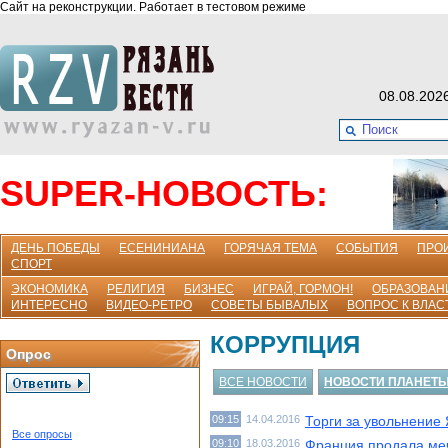
Сайт на реконструкции. Работает в тестовом режиме
08.08.202
SUPER-НОВОСТЬ:
ДЕНЬ ПОБЕДЫ
ЕСЕНИНИАНА
ГОРЯЧАЯ ТЕМА
СОБЫТИЯ
ПРО
СПОРТ
ЭКОНОМИКА
РЕЛИГИЯ
БИЗНЕС
ИГРАЙ, ГОРМОН!
ОБРАЗОВАН
ИНТЕРЕСНО
ВИДЕО-РЕТРО
СОВЕТЫ БЫВАЛЫХ
ВОПРОС К ВЛАС
КОРРУПЦИЯ
Опрос
ВСЕ НОВОСТИ
НОВОСТИ ПЛАНЕТ
09:15
14.04.2016
Торги за увольнение 
Все опросы
09:10
18.03.2016
Франция продала меч