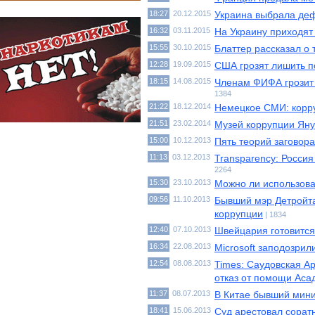
18:27
20.12.2015
Украина выбрала де
16:32
03.11.2015
На Украину приходят
15:55
30.10.2015
Блаттер рассказал о
12:28
19.09.2015
США грозят лишить п
18:15
14.08.2015
Членам ФИФА грозит о
1384
21:22
18.12.2014
Немецкое СМИ: корр
21:51
23.02.2014
Музей коррупции Яну
15:00
10.12.2013
Пять теорий заговор
11:13
03.12.2013
Transparency: Россия
2264
15:30
23.10.2013
Можно ли использова
09:56
11.10.2013
Бывший мэр Детройта
коррупции
| 1834
12:40
07.10.2013
Швейцария готовится
16:34
22.08.2013
Microsoft заподозрил
12:54
08.08.2013
Times: Саудовская А
отказ от помощи Аса
11:37
08.07.2013
В Китае бывший мини
18:41
15.06.2013
Суд арестовал сорат